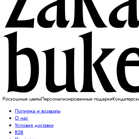
Роскошные цветы
Персонализированные подарки
Кондитерск
Политика и возвраты
О нас
Условия доставки
B2B