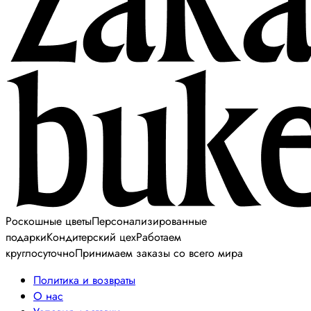
Роскошные цветы
Персонализированные
подарки
Кондитерский цех
Работаем
круглосуточно
Принимаем заказы со всего мира
Политика и возвраты
О нас