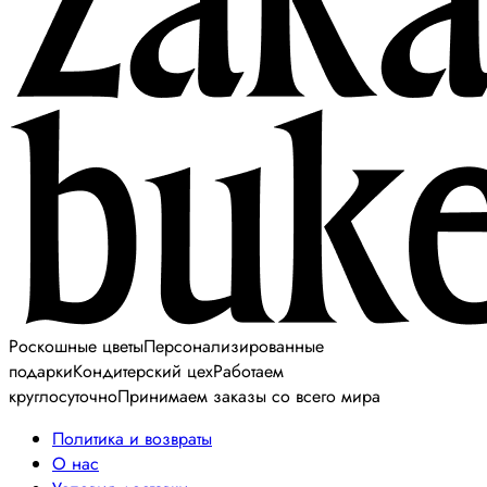
Роскошные цветы
Персонализированные
подарки
Кондитерский цех
Работаем
круглосуточно
Принимаем заказы со всего мира
Политика и возвраты
О нас