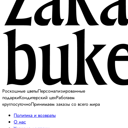
Роскошные цветы
Персонализированные
подарки
Кондитерский цех
Работаем
круглосуточно
Принимаем заказы со всего мира
Политика и возвраты
О нас