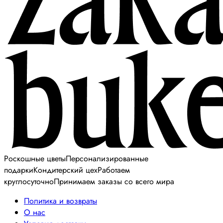
Роскошные цветы
Персонализированные
подарки
Кондитерский цех
Работаем
круглосуточно
Принимаем заказы со всего мира
Политика и возвраты
О нас