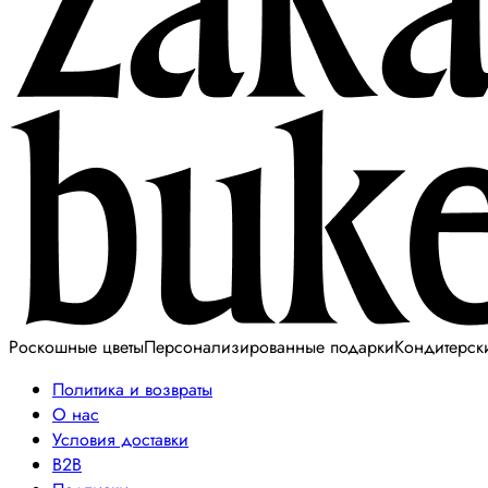
Роскошные цветы
Персонализированные подарки
Кондитерск
Политика и возвраты
О нас
Условия доставки
B2B