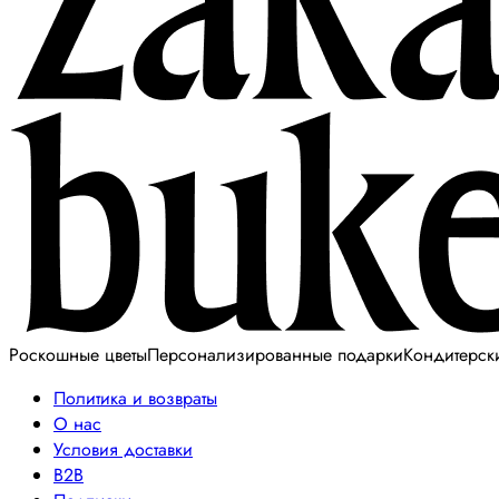
Роскошные цветы
Персонализированные подарки
Кондитерск
Политика и возвраты
О нас
Условия доставки
B2B