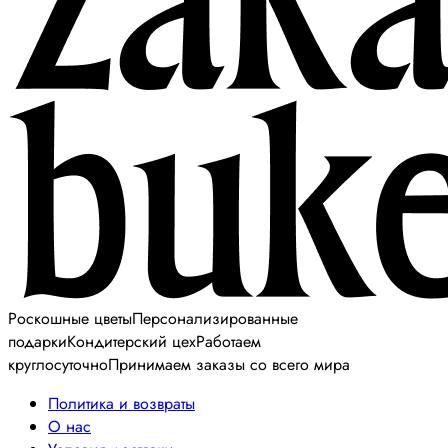
Роскошные цветы
Персонализированные
подарки
Кондитерский цех
Работаем
круглосуточно
Принимаем заказы со всего мира
Политика и возвраты
О нас