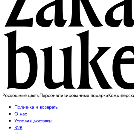
Роскошные цветы
Персонализированные подарки
Кондитерск
Политика и возвраты
О нас
Условия доставки
B2B