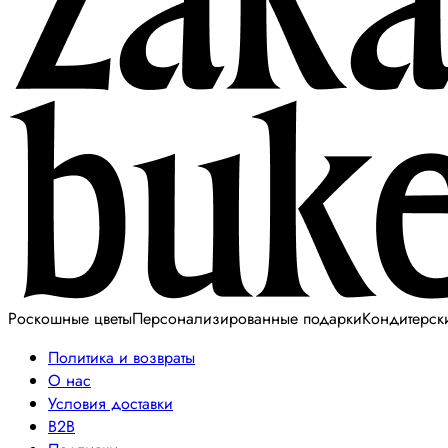
Роскошные цветы
Персонализированные подарки
Кондитерск
Политика и возвраты
О нас
Условия доставки
B2B