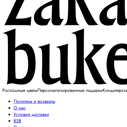
Роскошные цветы
Персонализированные подарки
Кондитерск
Политика и возвраты
О нас
Условия доставки
B2B