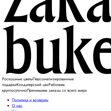
Роскошные цветы
Персонализированные
подарки
Кондитерский цех
Работаем
круглосуточно
Принимаем заказы со всего мира
Политика и возвраты
О нас