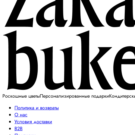
Роскошные цветы
Персонализированные подарки
Кондитерск
Политика и возвраты
О нас
Условия доставки
B2B