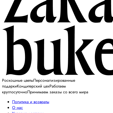
Роскошные цветы
Персонализированные
подарки
Кондитерский цех
Работаем
круглосуточно
Принимаем заказы со всего мира
Политика и возвраты
О нас