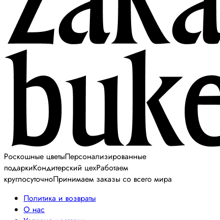
Роскошные цветы
Персонализированные
подарки
Кондитерский цех
Работаем
круглосуточно
Принимаем заказы со всего мира
Политика и возвраты
О нас