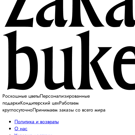
Роскошные цветы
Персонализированные
подарки
Кондитерский цех
Работаем
круглосуточно
Принимаем заказы со всего мира
Политика и возвраты
О нас