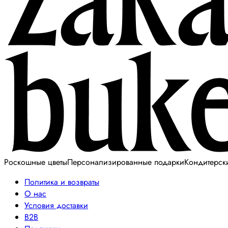
Роскошные цветы
Персонализированные подарки
Кондитерск
Политика и возвраты
О нас
Условия доставки
B2B