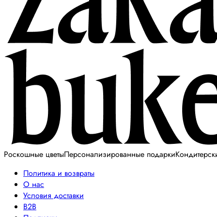
Роскошные цветы
Персонализированные подарки
Кондитерск
Политика и возвраты
О нас
Условия доставки
B2B