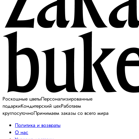
Роскошные цветы
Персонализированные
подарки
Кондитерский цех
Работаем
круглосуточно
Принимаем заказы со всего мира
Политика и возвраты
О нас