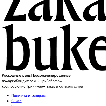
Роскошные цветы
Персонализированные
подарки
Кондитерский цех
Работаем
круглосуточно
Принимаем заказы со всего мира
Политика и возвраты
О нас