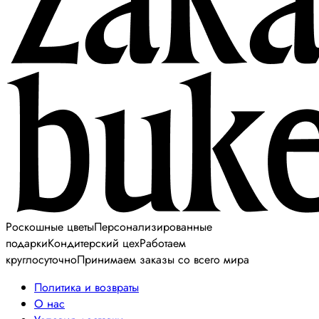
Роскошные цветы
Персонализированные
подарки
Кондитерский цех
Работаем
круглосуточно
Принимаем заказы со всего мира
Политика и возвраты
О нас