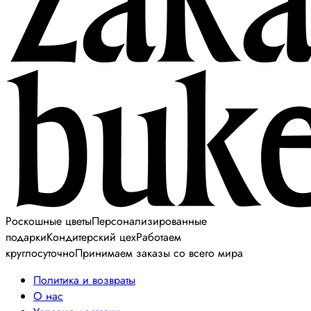
Роскошные цветы
Персонализированные
подарки
Кондитерский цех
Работаем
круглосуточно
Принимаем заказы со всего мира
Политика и возвраты
О нас