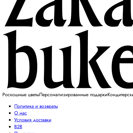
Роскошные цветы
Персонализированные подарки
Кондитерск
Политика и возвраты
О нас
Условия доставки
B2B