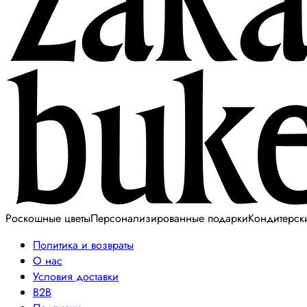
Роскошные цветы
Персонализированные подарки
Кондитерск
Политика и возвраты
О нас
Условия доставки
B2B