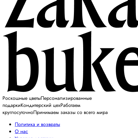
Роскошные цветы
Персонализированные
подарки
Кондитерский цех
Работаем
круглосуточно
Принимаем заказы со всего мира
Политика и возвраты
О нас