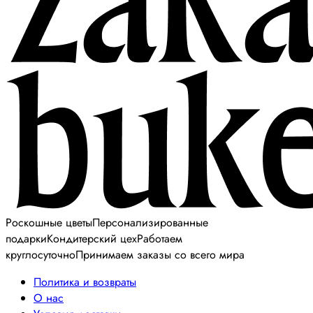
Роскошные цветы
Персонализированные
подарки
Кондитерский цех
Работаем
круглосуточно
Принимаем заказы со всего мира
Политика и возвраты
О нас