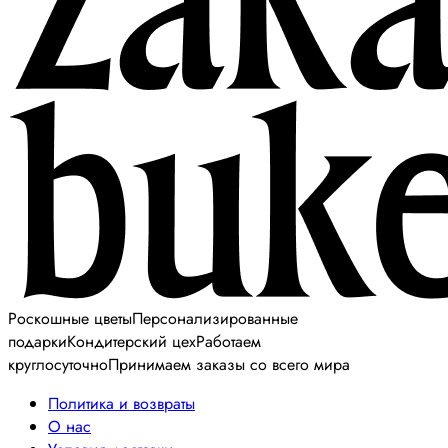
Роскошные цветы
Персонализированные
подарки
Кондитерский цех
Работаем
круглосуточно
Принимаем заказы со всего мира
Политика и возвраты
О нас