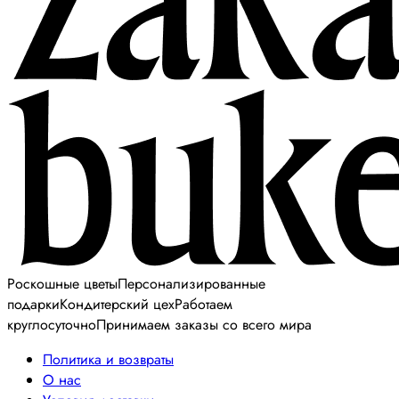
Роскошные цветы
Персонализированные
подарки
Кондитерский цех
Работаем
круглосуточно
Принимаем заказы со всего мира
Политика и возвраты
О нас