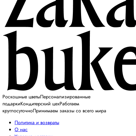
Роскошные цветы
Персонализированные
подарки
Кондитерский цех
Работаем
круглосуточно
Принимаем заказы со всего мира
Политика и возвраты
О нас