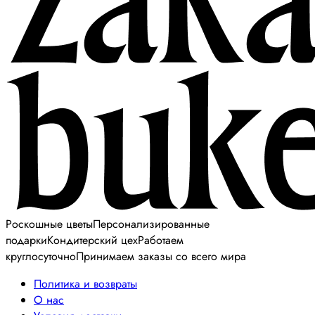
Роскошные цветы
Персонализированные
подарки
Кондитерский цех
Работаем
круглосуточно
Принимаем заказы со всего мира
Политика и возвраты
О нас