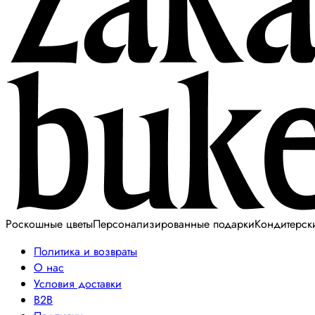
Роскошные цветы
Персонализированные подарки
Кондитерск
Политика и возвраты
О нас
Условия доставки
B2B