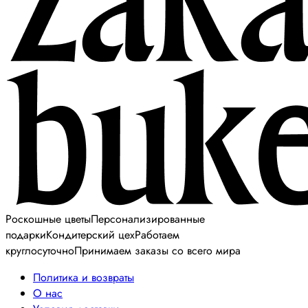
Роскошные цветы
Персонализированные
подарки
Кондитерский цех
Работаем
круглосуточно
Принимаем заказы со всего мира
Политика и возвраты
О нас