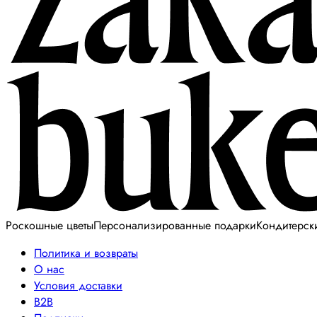
Роскошные цветы
Персонализированные подарки
Кондитерск
Политика и возвраты
О нас
Условия доставки
B2B