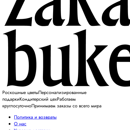
Роскошные цветы
Персонализированные
подарки
Кондитерский цех
Работаем
круглосуточно
Принимаем заказы со всего мира
Политика и возвраты
О нас