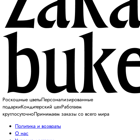
Роскошные цветы
Персонализированные
подарки
Кондитерский цех
Работаем
круглосуточно
Принимаем заказы со всего мира
Политика и возвраты
О нас