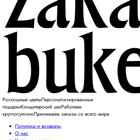
Роскошные цветы
Персонализированные
подарки
Кондитерский цех
Работаем
круглосуточно
Принимаем заказы со всего мира
Политика и возвраты
О нас