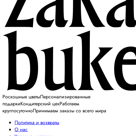
Роскошные цветы
Персонализированные
подарки
Кондитерский цех
Работаем
круглосуточно
Принимаем заказы со всего мира
Политика и возвраты
О нас