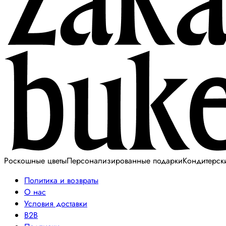
Роскошные цветы
Персонализированные подарки
Кондитерск
Политика и возвраты
О нас
Условия доставки
B2B