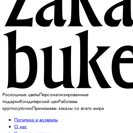
Роскошные цветы
Персонализированные
подарки
Кондитерский цех
Работаем
круглосуточно
Принимаем заказы со всего мира
Политика и возвраты
О нас