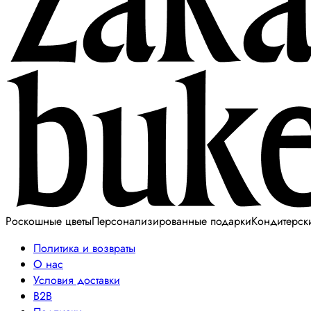
Роскошные цветы
Персонализированные подарки
Кондитерск
Политика и возвраты
О нас
Условия доставки
B2B