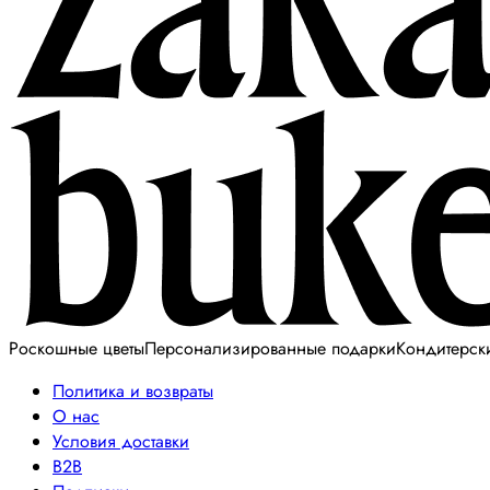
Роскошные цветы
Персонализированные подарки
Кондитерск
Политика и возвраты
О нас
Условия доставки
B2B