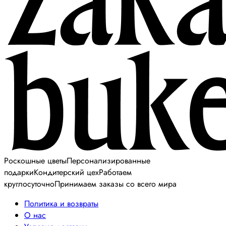
Роскошные цветы
Персонализированные
подарки
Кондитерский цех
Работаем
круглосуточно
Принимаем заказы со всего мира
Политика и возвраты
О нас