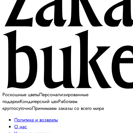
Роскошные цветы
Персонализированные
подарки
Кондитерский цех
Работаем
круглосуточно
Принимаем заказы со всего мира
Политика и возвраты
О нас