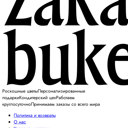
Роскошные цветы
Персонализированные
подарки
Кондитерский цех
Работаем
круглосуточно
Принимаем заказы со всего мира
Политика и возвраты
О нас