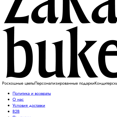
Роскошные цветы
Персонализированные подарки
Кондитерск
Политика и возвраты
О нас
Условия доставки
B2B