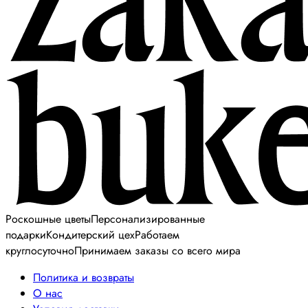
Роскошные цветы
Персонализированные
подарки
Кондитерский цех
Работаем
круглосуточно
Принимаем заказы со всего мира
Политика и возвраты
О нас