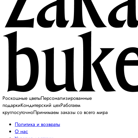
Роскошные цветы
Персонализированные
подарки
Кондитерский цех
Работаем
круглосуточно
Принимаем заказы со всего мира
Политика и возвраты
О нас