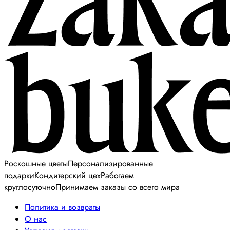
Роскошные цветы
Персонализированные
подарки
Кондитерский цех
Работаем
круглосуточно
Принимаем заказы со всего мира
Политика и возвраты
О нас