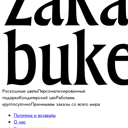
Роскошные цветы
Персонализированные
подарки
Кондитерский цех
Работаем
круглосуточно
Принимаем заказы со всего мира
Политика и возвраты
О нас