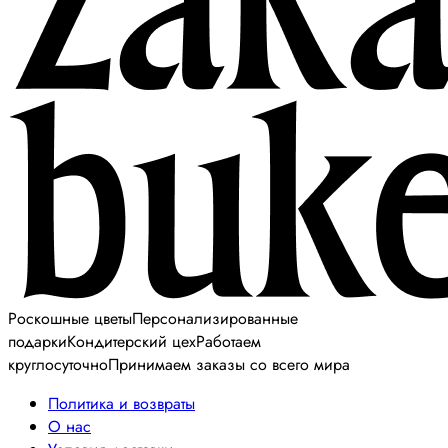
Роскошные цветы
Персонализированные
подарки
Кондитерский цех
Работаем
круглосуточно
Принимаем заказы со всего мира
Политика и возвраты
О нас